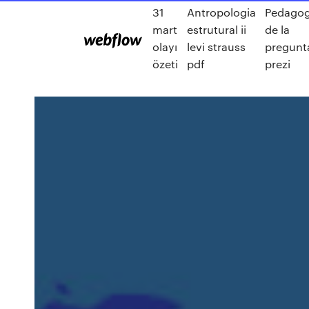
31
Antropologia
Pedagog
mart
estrutural ii
de la
olayı
levi strauss
pregunt
özeti
pdf
prezi